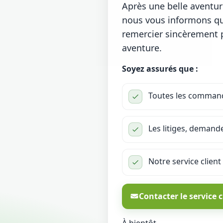
Après une belle aventu
nous vous informons que
remercier sincèrement po
aventure.
Soyez assurés que :
Toutes les commande
Les litiges, demand
Notre service client
Contacter le service c
À bientôt,