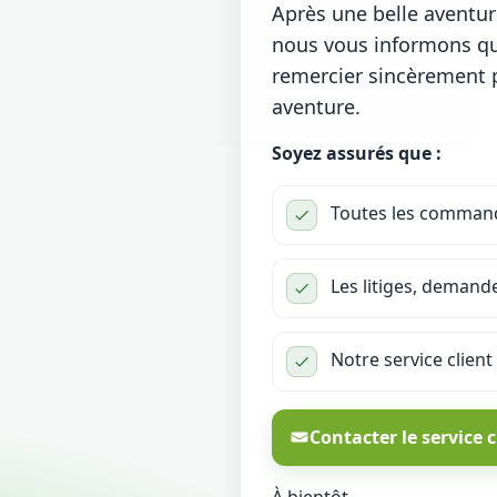
Après une belle aventu
nous vous informons que
remercier sincèrement po
aventure.
Soyez assurés que :
Toutes les commande
Les litiges, demand
Notre service client
Contacter le service c
À bientôt,