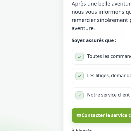
Après une belle aventu
nous vous informons que
remercier sincèrement po
aventure.
Soyez assurés que :
Toutes les commande
Les litiges, demand
Notre service client
Contacter le service c
À bientôt,