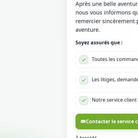
Après une belle aventu
nous vous informons que
remercier sincèrement po
aventure.
Soyez assurés que :
Toutes les commande
Les litiges, demand
Notre service client
Contacter le service c
À bientôt,